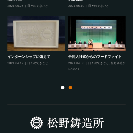
2021.05.10
日々のできごと
20
2021.05.26
日々のできごと
に
インターンシップに備えて
合同入社式からのフードファイト
てき
2021.04.19
日々のできごと
2021.04.06
日々のできごと
,
松野鋳造所
月
について
20
と