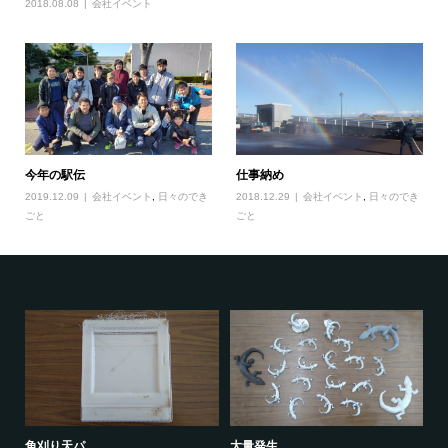
2018.08.08
会社イベント
今年の駅伝
仕事納め
2019.12.09
会社イベント
,
日々のでき
2018.12.29
会社イベント
,
日々のでき
ごと
ごと
大量発生
あ
角刈り天パ