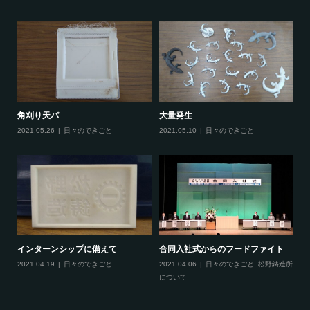
大量発生
あ
角刈り天パ
2021.05.10
日々のできごと
20
2021.05.26
日々のできごと
に
インターンシップに備えて
合同入社式からのフードファイト
てき
2021.04.19
日々のできごと
2021.04.06
日々のできごと
,
松野鋳造所
月
について
20
と