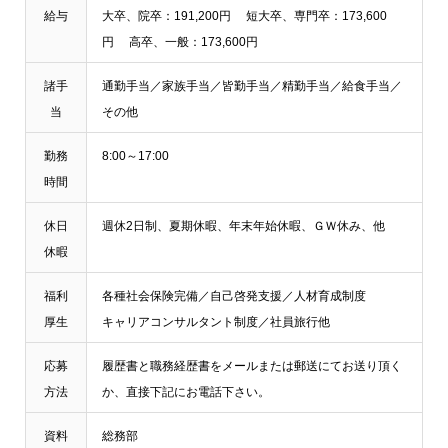
給与
大卒、院卒：191,200円 短大卒、専門卒：173,600
円 高卒、一般：173,600円
諸手
通勤手当／家族手当／皆勤手当／精勤手当／給食手当／
当
その他
勤務
8:00～17:00
時間
休日
週休2日制、夏期休暇、年末年始休暇、ＧＷ休み、他
休暇
福利
各種社会保険完備／自己啓発支援／人材育成制度
厚生
キャリアコンサルタント制度／社員旅行他
応募
履歴書と職務経歴書をメールまたは郵送にてお送り頂く
方法
か、直接下記にお電話下さい。
資料
総務部