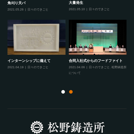
大量発生
あ
角刈り天パ
2021.05.10
日々のできごと
20
2021.05.26
日々のできごと
に
インターンシップに備えて
合同入社式からのフードファイト
てき
2021.04.19
日々のできごと
2021.04.06
日々のできごと
,
松野鋳造所
月
について
20
と