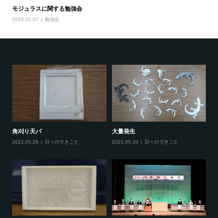
モジュラスに関する勉強会
2018.02.07
勉強会
大量発生
あ
角刈り天パ
2021.05.10
日々のできごと
20
2021.05.26
日々のできごと
に