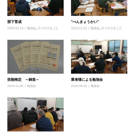
部下育成
”べんきょうかい”
2020.02.13
勉強会
,
日々のできごと
2019.11.22
勉強会
,
日々のできごと
業者様による勉強会
技能検定 ～鋳造～
2018.06.15
勉強会
2018.11.08
勉強会