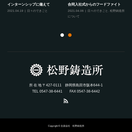
インターンシップに備えて
合同入社式からのフードファイト
てき
2021.04.19
日々のできごと
2021.04.06
日々のできごと
,
松野鋳造所
月
について
20
と
所 在 地 〒427-0111 静岡県島田市阪本644-1
TEL 0547-38-6441 FAX 0547-38-6442
Copyright © 合資会社 松野鋳造所