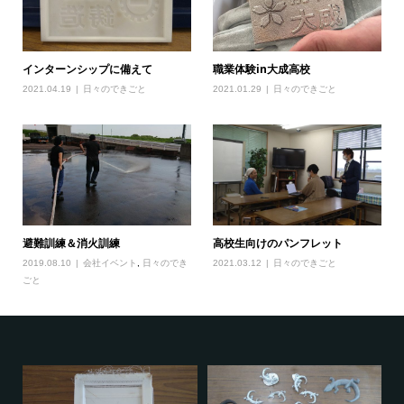
インターンシップに備えて
職業体験in大成高校
2021.04.19
日々のできごと
2021.01.29
日々のできごと
避難訓練＆消火訓練
高校生向けのパンフレット
2019.08.10
会社イベント
,
日々のでき
2021.03.12
日々のできごと
ごと