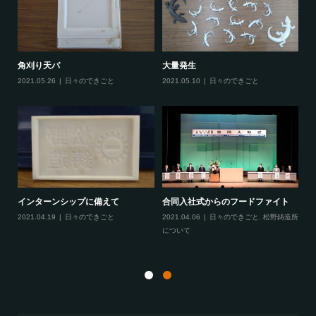
大量発生
あ
角刈り天パ
2021.05.10
日々のできごと
20
2021.05.26
日々のできごと
に
インターンシップに備えて
合同入社式からのフードファイト
てき
2021.04.19
日々のできごと
2021.04.06
日々のできごと
,
松野鋳造所
月
について
20
と