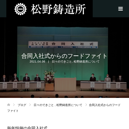
合同入社式からのフードファイト
2021.04.06
日々のできごと
,
松野鋳造所について
ブログ
日々のできごと
,
松野鋳造所について
合同入社式からのフード
ファイト
毎年恒例の合同入社式。