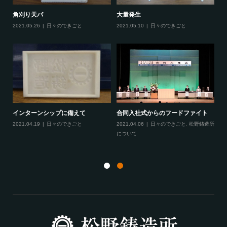
大量発生
あ
角刈り天パ
2021.05.10
日々のできごと
20
2021.05.26
日々のできごと
に
インターンシップに備えて
合同入社式からのフードファイト
てき
2021.04.19
日々のできごと
2021.04.06
日々のできごと
,
松野鋳造所
月
について
20
と