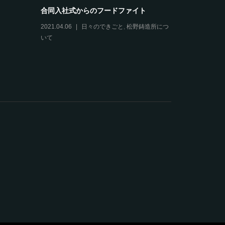
知徳高校さんへ職業体験に行ってきまし
た！
できごと
2021.06.10
出展情報
,
日々のできごと