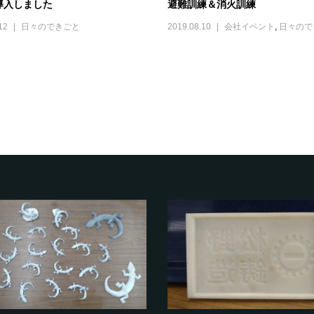
避難訓練＆消火訓練
導入しました
2019.08.10
会社イベント
,
日々ので
12
日々のできごと