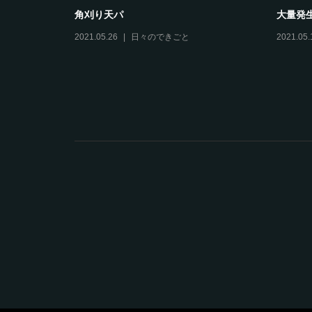
らのフードファイト
あー、暑い！！
々のできごと
,
松野鋳造所につ
2021.08.05
日々のできごと
,
松野鋳造所に
いて