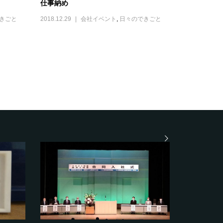
仕事納め
きごと
2018.12.29
会社イベント
,
日々のできごと