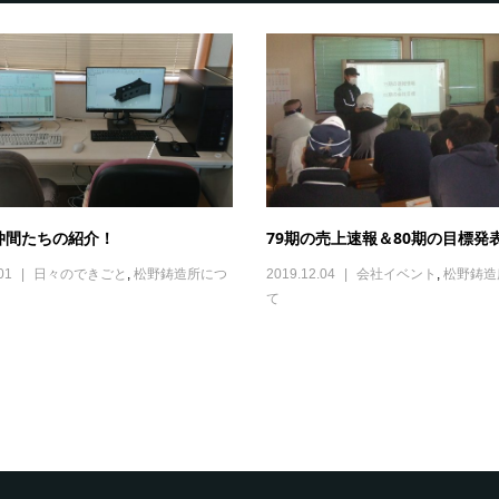
79期の売上速報＆80期の目標発
仲間たちの紹介！
2019.12.04
会社イベント
,
松野鋳造
01
日々のできごと
,
松野鋳造所につ
て