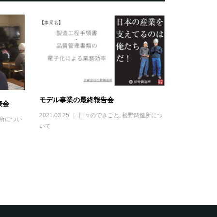
モデル事業の最終報告会
表会
2021.03.25
日々のできごと
,
松野鋳造所につ
所につい
いて