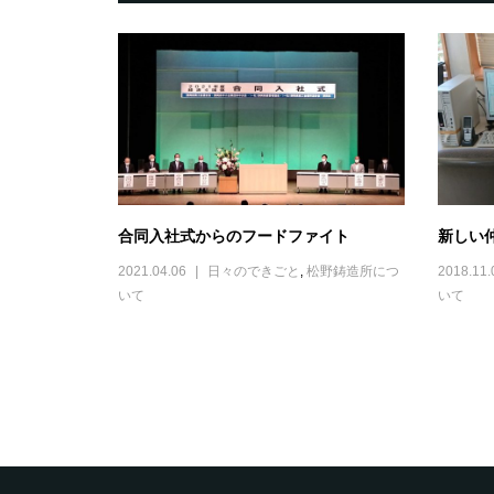
合同入社式からのフードファイト
新しい
2021.04.06
日々のできごと
,
松野鋳造所につ
2018.11.
いて
いて