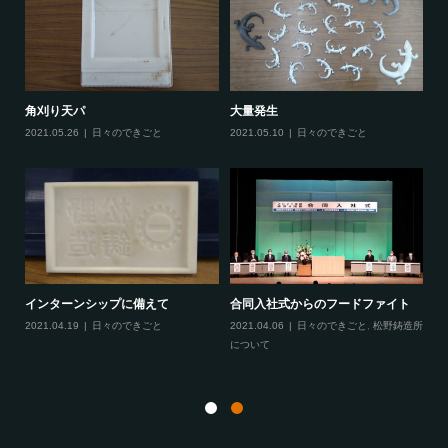
大量発生
あ
角刈り天パ
2021.05.10
日々のできごと
20
2021.05.26
日々のできごと
に
インターンシップに備えて
合同入社式からのフードファイト
てき
2021.04.19
日々のできごと
2021.04.06
日々のできごと
,
松野鋳造所
月
について
20
と